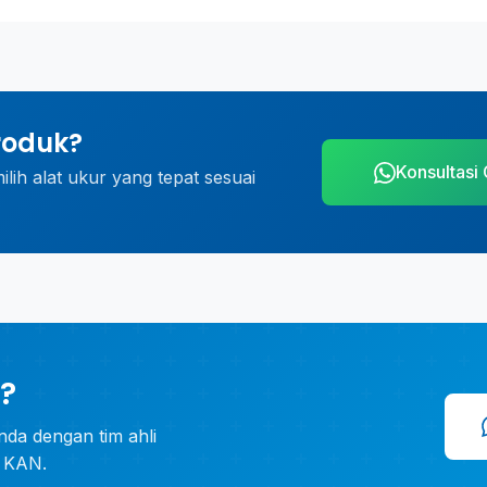
roduk?
Konsultasi 
ih alat ukur yang tepat sesuai
?
nda dengan tim ahli
i KAN.