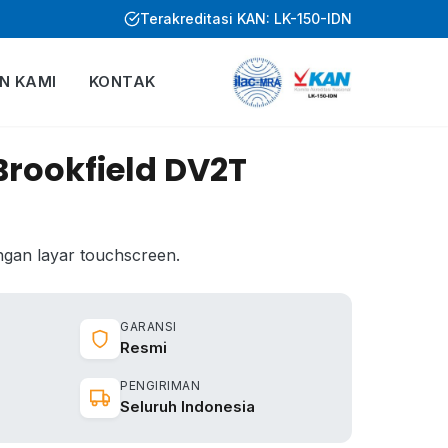
Terakreditasi KAN: LK-150-IDN
EN KAMI
KONTAK
Brookfield DV2T
engan layar touchscreen.
GARANSI
Resmi
PENGIRIMAN
Seluruh Indonesia