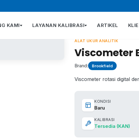
T
NG KAMI
LAYANAN KALIBRASI
ARTIKEL
KLI
ALAT UKUR ANALITIK
Viscometer 
Brand:
Brookfield
Viscometer rotasi digital d
KONDISI
Baru
KALIBRASI
Tersedia (KAN)