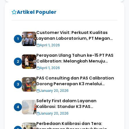
Artikel Populer
Customer Visit: Perkuat Kualitas
Layanan Laboratorium, PT Megan
1
Cassia International berkunjung ke
April 1, 2026
PT PAS Calibration
Perayaan Ulang Tahun ke-15 PT PAS
Calibration: Melangkah Menuju
2
“Sustainable Future Through Smart
April 1, 2026
Laboratory”
PAS Consulting dan PAS Calibration
Dorong Penerapan K3 melalui
3
Pelatihan Damkar dan Jasa
January 20, 2026
Kalibrasi
Safety First dalam Layanan
Kalibrasi: Standar K3 PAS
4
Calibration untuk Petugas Onsite
January 20, 2026
dan Laboratorium
Perbedaan Kalibrasi dan Tera: