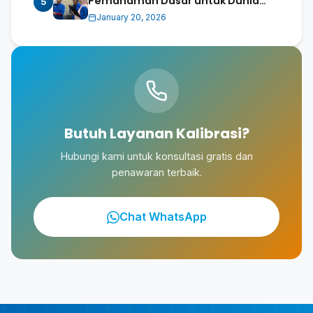
Pemahaman Dasar untuk Dunia
5
Industri dan Konsumen
January 20, 2026
Butuh Layanan Kalibrasi?
Hubungi kami untuk konsultasi gratis dan
penawaran terbaik.
Chat WhatsApp