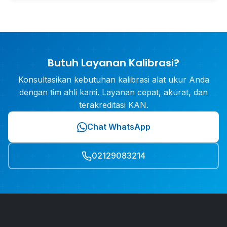
Butuh Layanan Kalibrasi?
Konsultasikan kebutuhan kalibrasi alat ukur Anda
dengan tim ahli kami. Layanan cepat, akurat, dan
terakreditasi KAN.
Chat WhatsApp
02129083214