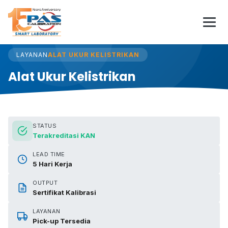
Lewati ke konten
Beranda
/
Layanan
/
Alat Ukur Kelistrikan
LAYANAN
ALAT UKUR KELISTRIKAN
Alat Ukur Kelistrikan
STATUS
Terakreditasi KAN
LEAD TIME
5 Hari Kerja
OUTPUT
Sertifikat Kalibrasi
LAYANAN
Pick-up Tersedia