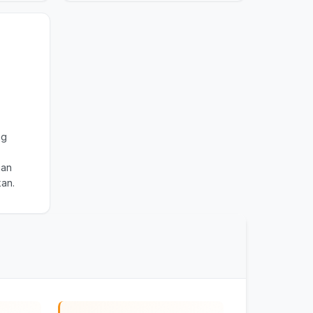
ng
aan
an.