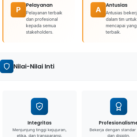
Pelayanan
Antusias
P
A
Pelayanan terbaik
Antusias beker
dan profesional
dalam tim untuk
kepada semua
mencapai yang
stakeholders.
terbaik.
Nilai-Nilai Inti
Integritas
Profesionalism
Menjunjung tinggi kejujuran,
Bekerja dengan standar 
etika, dan transparansi.
dan disiplin.