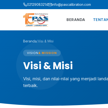
Lewati ke konten
02129083214
info@pascalibration.com
BERANDA
TENTA
Beranda
/
Visi & Misi
VISION
& MISSION
Visi & Misi
Visi, misi, dan nilai-nilai yang menjadi l
terbaik.