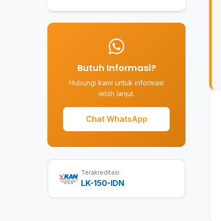
Butuh Informasi?
Hubungi kami untuk informasi
lebih lanjut.
Chat WhatsApp
Terakreditasi
LK-150-IDN