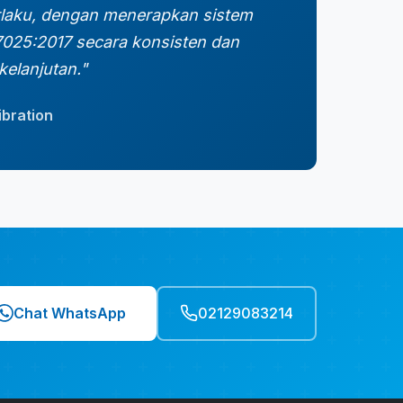
rlaku, dengan menerapkan sistem
025:2017 secara konsisten dan
elanjutan."
bration
Chat WhatsApp
02129083214